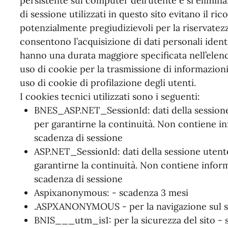
persistente sul computer dell’utente e si elimin
di sessione utilizzati in questo sito evitano il ri
potenzialmente pregiudizievoli per la riservatezz
consentono l’acquisizione di dati personali identif
hanno una durata maggiore specificata nell’elenc
uso di cookie per la trasmissione di informazioni
uso di cookie di profilazione degli utenti.
I cookies tecnici utilizzati sono i seguenti:
BNES_ASP.NET_SessionId: dati della sessione 
per garantirne la continuità. Non contiene in
scadenza di sessione
ASP.NET_SessionId: dati della sessione utente,
garantirne la continuità. Non contiene inform
scadenza di sessione
Aspixanonymous: - scadenza 3 mesi
.ASPXANONYMOUS - per la navigazione sul si
BNIS___utm_is1: per la sicurezza del sito - 